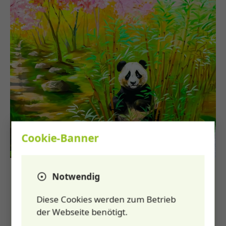
Cookie-Banner
18.06.2024
Aktuelles
Dehne, Nils
Notwendig
Bilder machen
Gesundheitszentrum zum
Diese Cookies werden zum Betrieb
Lebensraum
der Webseite benötigt.
Gesundheitszentrum Mach160