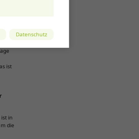
sen
Datenschutz
rage
s ist
r
st in
um die