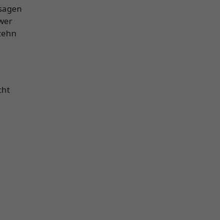
 sagen
hwer
 zehn
cht