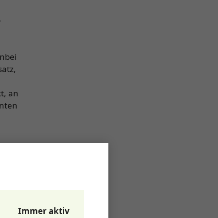
?
enbei
satz,
t, an
inten
kunft
Immer aktiv