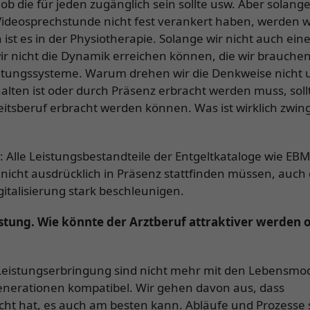
die für jeden zugänglich sein sollte usw. Aber solange
ideosprechstunde nicht fest verankert haben, werden w
st es in der Physiotherapie. Solange wir nicht auch ein
r nicht die Dynamik erreichen können, die wir brauchen
gütungssysteme. Warum drehen wir die Denkweise nicht 
halten ist oder durch Präsenz erbracht werden muss, soll
itsberuf erbracht werden können. Was ist wirklich zwi
n: Alle Leistungsbestandteile der Entgeltkataloge wie EBM
icht ausdrücklich in Präsenz stattfinden müssen, auch d
italisierung stark beschleunigen.
astung. Wie könnte der Arztberuf attraktiver werden 
Leistungserbringung sind nicht mehr mit den Lebensmo
nerationen kompatibel. Wir gehen davon aus, dass
cht hat, es auch am besten kann. Abläufe und Prozesse 