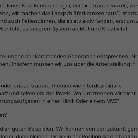
rt. Einen Krankenhausträger, der sich trauen würde, zu
zehn, wir machen das Langschläferkrankenhaus“, ist sc
und auch Patient:innen, die es attraktiv fänden, erst um
Hier fehlt es unserem System an Mut und Kreativität.
rstellungen der kommenden Generation entsprechen. Ni
en. Insofern müssen wir uns über die Arbeitsteilung in
 oder uns zu trauen. Themen wie interdisziplinäre
ft und selten übliche Praxis. Warum trennen wir nicht
hrungsaufgaben in einer Klinik Oder einem MVZ?
len?
nd an guten Beispielen. Wir können von den zukünftigen
ange dabeibleiben, bis sie in der Position sind, etwas zu