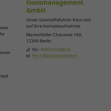
ti­ons­ma­nage­ment
GmbH
Unser Geschäftsführer freut sich
auf Ihre Kontaktaufnahme.
ehmen
che
Marienfelder Chaussee 160,
12349 Berlin
Tel.:
030233238653
nsamen
Per E-Mail kontaktieren
beit