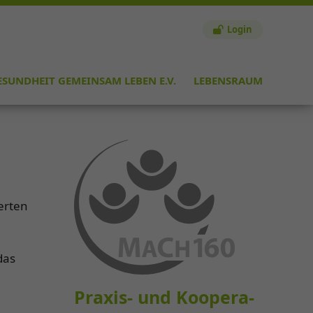
Login
ESUNDHEIT GEMEINSAM LEBEN E.V.
LEBENSRAUM
erten
das
Pra­xis- und Ko­ope­ra­