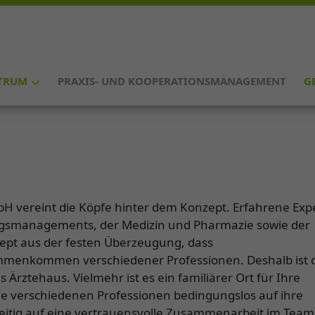
TRUM
PRAXIS- UND KOOPERATIONSMANAGEMENT
G
 vereint die Köpfe hinter dem Konzept. Erfahrene Exp
gsmanagements, der Medizin und Pharmazie sowie der
pt aus der festen Überzeugung, dass
mmenkommen verschiedener Professionen. Deshalb ist 
rztehaus. Vielmehr ist es ein familiärer Ort für Ihre
ie verschiedenen Professionen bedingungslos auf ihre
hzeitig auf eine vertrauensvolle Zusammenarbeit im Team