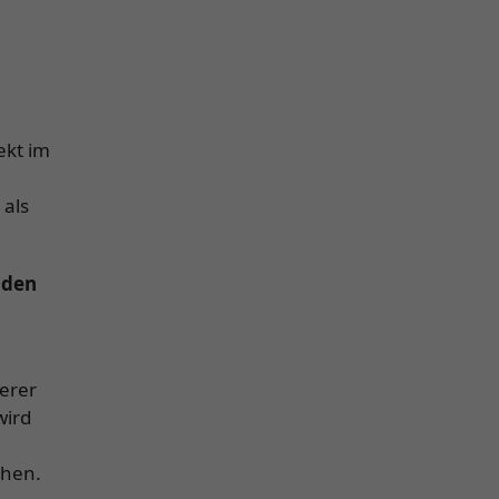
ekt im
 als
 den
erer
wird
ehen.