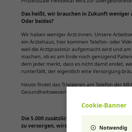
Prozessuale Flexibilität wird zur übergeordne
Das heißt, wir brauchen in Zukunft weniger
Oder beides?
Wir haben weniger Ärzt:innen. Unsere Arbeits
ein Ärztehaus, hier kommen Telefon- oder Video
weil die Arztpraxistür aufgemacht wird und a
machen, ob es am Ende noch genügend Patienti
dem jeder merkt, dass es nicht damit endet, w
runterfällt, der eigentlich eine Versorgung brä
Heute findet das Triagieren am Telefon der MF
Gesundheitswesen hat, bekommt schneller ein
Cookie-Banner
Die 5.000 zusätzlichen Medizinstudienplätze
zu versorgen, wird es nicht geben?
Notwendig