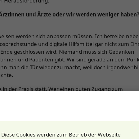
ten Herausforderung.
 Ärztinnen und Ärzte oder wir werden weniger haben
weisen werden sich anpassen müssen. Ich betreibe neb
sprechstunde und digitale Hilfsmittel gar nicht zum Ein
m Ende geschlossen wird. Niemand muss sich Gedanken
nnen und Patienten gibt. Wir sind gerade an dem Punk
enn man die Tür wieder zu macht, weil doch irgendwer h
uchte.
A in der Praxis statt. Wer einen guten Zugang zum
en Termin.
n, die Lauterbach fordert, um die Baby-Boomer in Zu
Diese Cookies werden zum Betrieb der Webseite