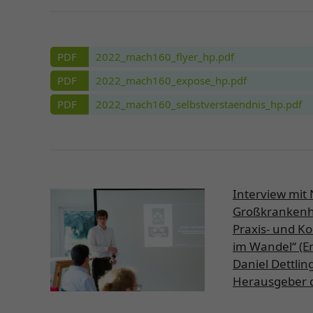
PDF
2022_­mach160_­fly­er_­hp.pdf
PDF
2022_­mach160_­ex­po­se_­hp.pdf
PDF
2022_­mach160_­selbst­ver­staend­nis_­hp.pdf
Interview mit
Großkrankenh
Praxis- und K
im Wandel“ (E
Daniel Dettlin
Herausgeber d