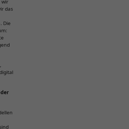
 wir
ir das
e
. Die
um:
te
ngend
,
igital
oder
dellen
sind