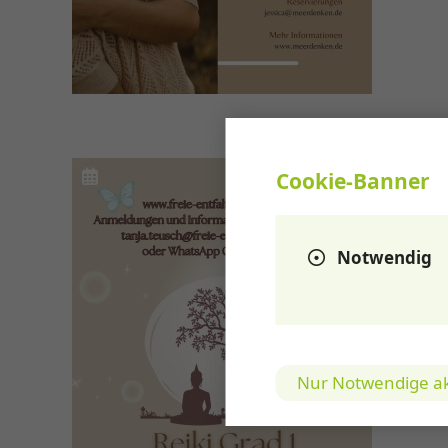
Datu
Cookie-Banner
Re
exte
Notwendig
Reik
Reik
sowie im f
prak
mehr
Nur Notwendige ak