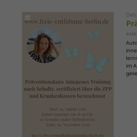
Dat
Pr
exte
Auto
inne
lern
im Alltag zu nutzen. Der
gese
der 