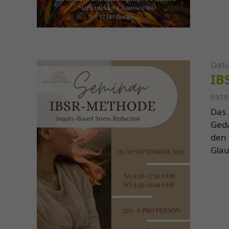
Datu
IB
exte
Das 
Geda
den 
Glau