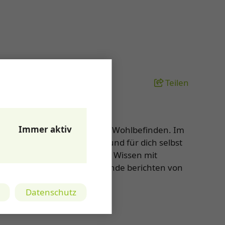
Teilen
00 Uhr
Immer aktiv
annung, innerer Balance und Wohlbefinden. Im
gie bewusst wahrzunehmen und für dich selbst
fahrungen. Viele Teilnehmende berichten von
mgang mit sich selbst.
Datenschutz