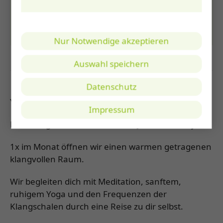
12349 Berlin
E-Mail
willkommen@mach160.berlin
Nur Notwendige akzeptieren
Auswahl speichern
Datenschutz
Yoga und Klang mit Sina und Claudi
Impressum
Eine klangvolle Reise durch den Jahreszeitenzyklus
1x im Monat öffnen wir einen warmen getragenen
klangvollen Raum.
Wir begleiten dich mit Meditation, sanftem,
ruhigem Yoga und den Frequenzen der
Klangschalen durch eine Reise zu dir selbst.