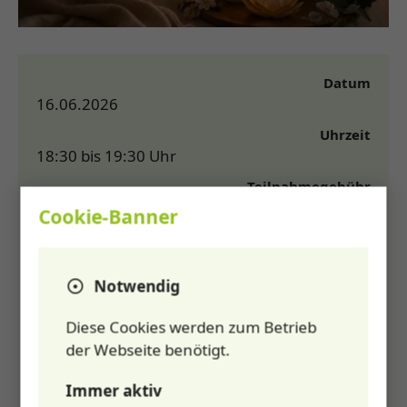
Datum
16.06.2026
Uhrzeit
18:30 bis 19:30 Uhr
Teilnahmegebühr
24,00 €
Cookie-Banner
Veranstaltungsart
Bewegung, Entspannung
Notwendig
Zielgruppe
Patientinnen und Patienten, Gäste
Diese Cookies werden zum Betrieb
Veranstalter
der Webseite benötigt.
Gesundheitslounge
Marienfelder Chaussee 160
Immer aktiv